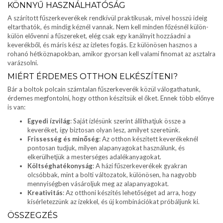
KÖNNYŰ HASZNÁLHATÓSÁG
A szárított fűszerkeverékek rendkívül praktikusak, mivel hosszú ideig
eltarthatók, és mindig kéznél vannak. Nem kell minden főzésnél külön-
külön elővenni a fűszereket, elég csak egy kanálnyit hozzáadni a
keverékből, és máris kész az ízletes fogás. Ez különösen hasznos a
rohanó hétköznapokban, amikor gyorsan kell valami finomat az asztalra
varázsolni.
MIÉRT ÉRDEMES OTTHON ELKÉSZÍTENI?
Bár a boltok polcain számtalan fűszerkeverék közül válogathatunk,
érdemes megfontolni, hogy otthon készítsük el őket. Ennek több előnye
is van:
Egyedi ízvilág
: Saját ízlésünk szerint állíthatjuk össze a
keveréket, így biztosan olyan lesz, amilyet szeretünk.
Frissesség és minőség
: Az otthon készített keverékeknél
pontosan tudjuk, milyen alapanyagokat használunk, és
elkerülhetjük a mesterséges adalékanyagokat.
Költséghatékonyság
: A házi fűszerkeverékek gyakran
olcsóbbak, mint a bolti változatok, különösen, ha nagyobb
mennyiségben vásároljuk meg az alapanyagokat.
Kreativitás
: Az otthoni készítés lehetőséget ad arra, hogy
kísérletezzünk az ízekkel, és új kombinációkat próbáljunk ki.
ÖSSZEGZÉS