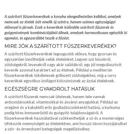
A szárított fűszerkeverékek a konyha elengedhetetlen kellékei, amelyek
nemcsak az ételek ízét emelik új szintre, hanem számos egészségügyi
előnnyel is járnak. Ezek a keverékek különféle szárított fűszerek és
gyógynövények kombinációjából állnak, amelyek harmonikusan egészítik ki
egymást, és egyszerűbbé teszik a főzést.
MIRE JÓK A SZÁRÍTOTT FŰSZERKEVERÉKEK?
A szárított fűszerkeverékek legnagyobb előnye, hogy gyorsan és
egyszerűen ízesíthetjük velük ételeinket. Legyen szó húsokról,
zöldségekről, levesekről vagy akár salátákról, egy jól megválasztott
keverék azonnal karaktert ad az ételnek. Például a mediterrán
fűszerkeverékek tökéletesek grillezett zöldségekhez, míg a curry
keverékek egzotikus ízvilágot kölcsönöznek az ázsiai ételeknek.
EGÉSZSÉGRE GYAKOROLT HATÁSUK
A szárított fűszerek nemcsak ízletesek, hanem tele vannak
antioxidánsokkal, vitaminokkal és ásványi anyagokkal. Például az
oregánó és a kakukkfű erős gyulladáscsökkentő hatású, a kurkuma
pedig híres immunerősítő és gyógyító tulajdonságairól. A
fűszerkeverékek használatával csökkenthetjük a só és a mesterséges
ízfokozók mennyiségét az ételeinkben, ami hosszú távon hozzájárulhat
a szív- és érrendszeri betegségek megelőzéséhez.