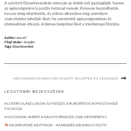
A szárított fűszerkeverékek nemcsak az ételek ízét gazdagítják, hanem
az egészségünkre is pozitív hatással vannak. Könnyen használhatók,
hosszú ideig eltarthatók, és otthon elkészítve még személyre
szabottabbá tehetjük őket. Ha szeretnénk egészségesebben és
ízletesebben étkezni, érdemes beépíteni őket a mindennapi főzésbe.
Author:
murzil
Filed Under:
Jó tudni
Tags:
fűszerkeverékek
HAGYOMÁNYOS MAGYAR HÚSVÉTI RECEPTEK ÉS SZOKÁSOK
LEGUTÓBBI BEJEGYZÉSEK
A LUSTÁK OLASZ LUXUSA: ÍGY KÉSZÜL A BUBORÉKOS, ROPOGÓS HÁZI
FOCACCIA
A KOCSONYA, AMIÉRT A NAGYI IS SÍRNA (DE CSAK ÖRÖMÉBEN!)
KRUMPLIPÜRÉ-MUFFINOK – A MARADÉK KRUMPLI ÚJ ÉLETE!