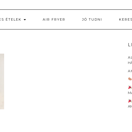
ES ÉTELEK
AIR FRYER
JÓ TUDNI
KERE
L
A 
HÁ
A 
M
AM