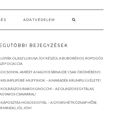
SÉS
ADATVÉDELEM
EGUTÓBBI BEJEGYZÉSEK
LUSTÁK OLASZ LUXUSA: ÍGY KÉSZÜL A BUBORÉKOS, ROPOGÓS
ZI FOCACCIA
KOCSONYA, AMIÉRT A NAGYI IS SÍRNA (DE CSAK ÖRÖMÉBEN!)
KRUMPLIPÜRÉ-MUFFINOK – A MARADÉK KRUMPLI ÚJ ÉLETE!
KOLBÁSZOS-BABOS GNOCCHI – AZ OLASZOS EGYTÁLAS,
AGYAROS CSAVARRAL!
KÁPOSZTÁS-HÚSOS EGYTÁL – A GYORS HÉTKÖZNAP HŐSE,
I MINDIG JÓL JÖN!