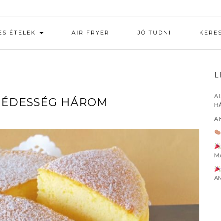
ES ÉTELEK
AIR FRYER
JÓ TUDNI
KERE
L
A 
S ÉDESSÉG HÁROM
HÁ
A 
M
AM