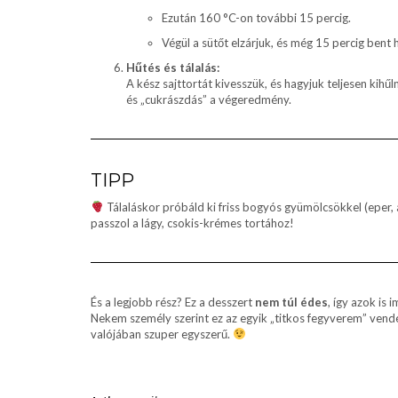
Ezután 160 °C-on további 15 percig.
Végül a sütőt elzárjuk, és még 15 percig bent 
Hűtés és tálalás:
A kész sajttortát kivesszük, és hagyjuk teljesen kihűl
és „cukrászdás” a végeredmény.
TIPP
Tálaláskor próbáld ki friss bogyós gyümölcsökkel (eper,
passzol a lágy, csokis-krémes tortához!
És a legjobb rész? Ez a desszert
nem túl édes
, így azok is
Nekem személy szerint ez az egyik „titkos fegyverem” vendé
valójában szuper egyszerű.