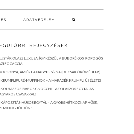
SÉS
ADATVÉDELEM
EGUTÓBBI BEJEGYZÉSEK
LUSTÁK OLASZ LUXUSA: ÍGY KÉSZÜL A BUBORÉKOS, ROPOGÓS
ZI FOCACCIA
KOCSONYA, AMIÉRT A NAGYI IS SÍRNA (DE CSAK ÖRÖMÉBEN!)
KRUMPLIPÜRÉ-MUFFINOK – A MARADÉK KRUMPLI ÚJ ÉLETE!
KOLBÁSZOS-BABOS GNOCCHI – AZ OLASZOS EGYTÁLAS,
AGYAROS CSAVARRAL!
KÁPOSZTÁS-HÚSOS EGYTÁL – A GYORS HÉTKÖZNAP HŐSE,
I MINDIG JÓL JÖN!