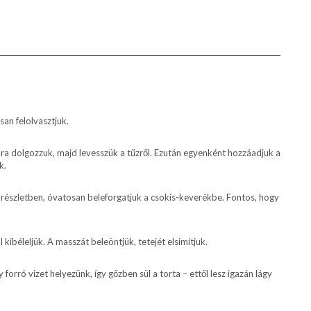
san felolvasztjuk.
ra dolgozzuk, majd levesszük a tűzről. Ezután egyenként hozzáadjuk a
k.
részletben, óvatosan beleforgatjuk a csokis-keverékbe. Fontos, hogy
kibéleljük. A masszát beleöntjük, tetejét elsimítjuk.
forró vizet helyezünk, így gőzben sül a torta – ettől lesz igazán lágy