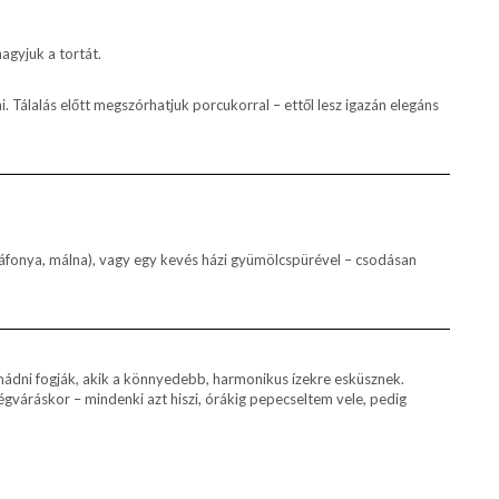
hagyjuk a tortát.
ni. Tálalás előtt megszórhatjuk porcukorral – ettől lesz igazán elegáns
 áfonya, málna), vagy egy kevés házi gyümölcspürével – csodásan
 imádni fogják, akik a könnyedebb, harmonikus ízekre esküsznek.
gváráskor – mindenki azt hiszi, órákig pepecseltem vele, pedig