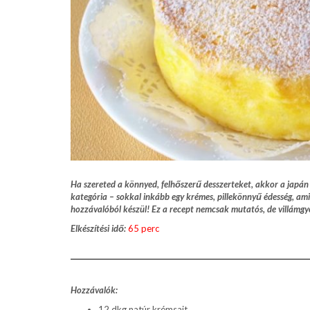
Ha szereted a könnyed, felhőszerű desszerteket, akkor a japán 
kategória – sokkal inkább egy krémes, pillekönnyű édesség, ami 
hozzávalóból készül! Ez a recept nemcsak mutatós, de villámgyo
Elkészítési idő:
65 perc
Hozzávalók:
12 dkg natúr krémsajt