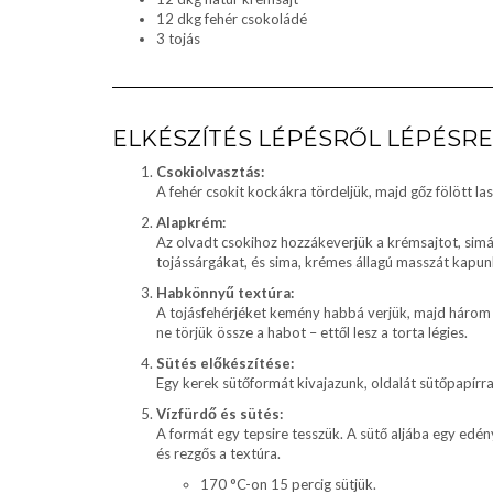
12 dkg fehér csokoládé
3 tojás
ELKÉSZÍTÉS LÉPÉSRŐL LÉPÉSRE
Csokiolvasztás:
A fehér csokit kockákra tördeljük, majd gőz fölött las
Alapkrém:
Az olvadt csokihoz hozzákeverjük a krémsajtot, simá
tojássárgákat, és sima, krémes állagú masszát kapun
Habkönnyű textúra:
A tojásfehérjéket kemény habbá verjük, majd három 
ne törjük össze a habot – ettől lesz a torta légies.
Sütés előkészítése:
Egy kerek sütőformát kivajazunk, oldalát sütőpapírral 
Vízfürdő és sütés:
A formát egy tepsire tesszük. A sütő aljába egy edény 
és rezgős a textúra.
170 °C-on 15 percig sütjük.