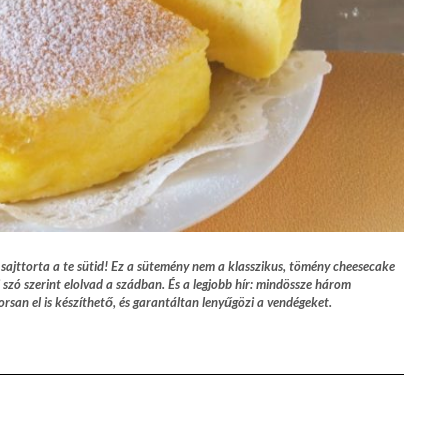
sajttorta a te sütid! Ez a sütemény nem a klasszikus, tömény cheesecake
szó szerint elolvad a szádban. És a legjobb hír: mindössze három
rsan el is készíthető, és garantáltan lenyűgözi a vendégeket.