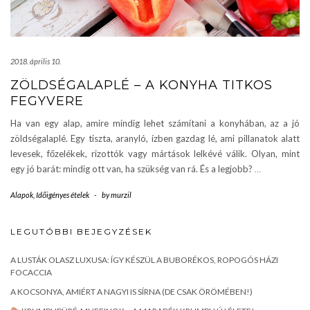
2018. április 10.
ZÖLDSÉGALAPLÉ – A KONYHA TITKOS
FEGYVERE
Ha van egy alap, amire mindig lehet számítani a konyhában, az a jó
zöldségalaplé. Egy tiszta, aranyló, ízben gazdag lé, ami pillanatok alatt
levesek, főzelékek, rizottók vagy mártások lelkévé válik. Olyan, mint
egy jó barát: mindig ott van, ha szükség van rá. És a legjobb?
…
Alapok
,
Időigényes ételek
-
by
murzil
LEGUTÓBBI BEJEGYZÉSEK
A LUSTÁK OLASZ LUXUSA: ÍGY KÉSZÜL A BUBORÉKOS, ROPOGÓS HÁZI
FOCACCIA
A KOCSONYA, AMIÉRT A NAGYI IS SÍRNA (DE CSAK ÖRÖMÉBEN!)