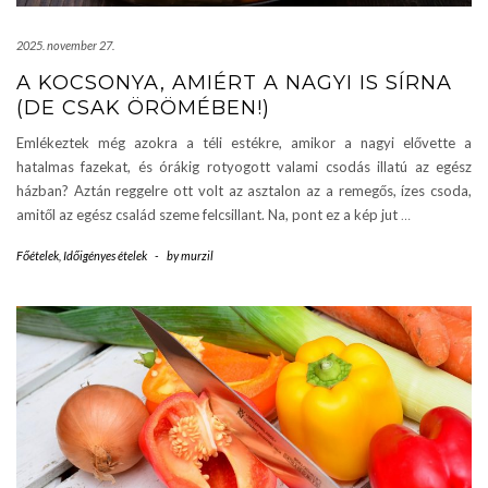
2025. november 27.
A KOCSONYA, AMIÉRT A NAGYI IS SÍRNA
(DE CSAK ÖRÖMÉBEN!)
Emlékeztek még azokra a téli estékre, amikor a nagyi elővette a
hatalmas fazekat, és órákig rotyogott valami csodás illatú az egész
házban? Aztán reggelre ott volt az asztalon az a remegős, ízes csoda,
amitől az egész család szeme felcsillant. Na, pont ez a kép jut
…
Főételek
,
Időigényes ételek
-
by
murzil