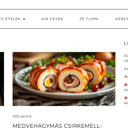
ES ÉTELEK
AIR FRYER
JÓ TUDNI
KERE
L
A 
HÁ
A 
M
AM
2025. április 8.
MEDVEHAGYMÁS CSIRKEMELL-