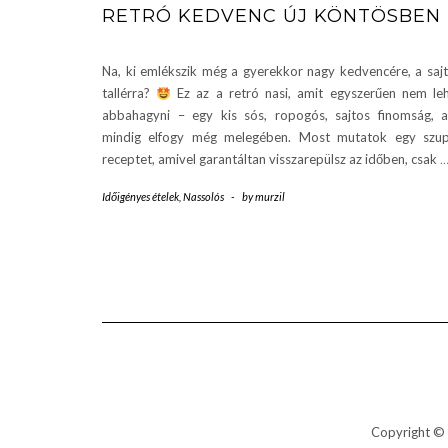
RETRÓ KEDVENC ÚJ KÖNTÖSBEN
Na, ki emlékszik még a gyerekkor nagy kedvencére, a saj
tallérra?
Ez az a retró nasi, amit egyszerűen nem le
abbahagyni – egy kis sós, ropogós, sajtos finomság, 
mindig elfogy még melegében. Most mutatok egy szu
receptet, amivel garantáltan visszarepülsz az időben, csak
Időigényes ételek
,
Nassolós
-
by
murzil
Copyright © 