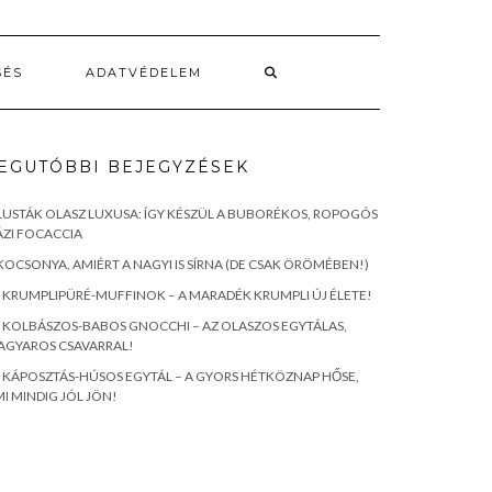
SÉS
ADATVÉDELEM
EGUTÓBBI BEJEGYZÉSEK
LUSTÁK OLASZ LUXUSA: ÍGY KÉSZÜL A BUBORÉKOS, ROPOGÓS
ZI FOCACCIA
KOCSONYA, AMIÉRT A NAGYI IS SÍRNA (DE CSAK ÖRÖMÉBEN!)
KRUMPLIPÜRÉ-MUFFINOK – A MARADÉK KRUMPLI ÚJ ÉLETE!
KOLBÁSZOS-BABOS GNOCCHI – AZ OLASZOS EGYTÁLAS,
AGYAROS CSAVARRAL!
KÁPOSZTÁS-HÚSOS EGYTÁL – A GYORS HÉTKÖZNAP HŐSE,
I MINDIG JÓL JÖN!