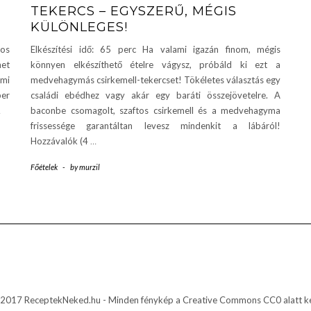
TEKERCS – EGYSZERŰ, MÉGIS
KÜLÖNLEGES!
tos
Elkészítési idő: 65 perc Ha valami igazán finom, mégis
het
könnyen elkészíthető ételre vágysz, próbáld ki ezt a
ami
medvehagymás csirkemell-tekercset! Tökéletes választás egy
per
családi ebédhez vagy akár egy baráti összejövetelre. A
…
baconbe csomagolt, szaftos csirkemell és a medvehagyma
frissessége garantáltan levesz mindenkit a lábáról!
Hozzávalók (4
…
Főételek
-
by
murzil
2017 ReceptekNeked.hu - Minden fénykép a Creative Commons CC0 alatt ke