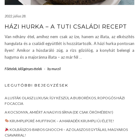
2022. július 28.
HÁZI HURKA – A TUTI CSALÁDI RECEPT
Van néhány étel, amihez nem csak az íze, hanem az illata, az elkészítés
hangulata és a családi együttlét is hozzátartozik. A házi hurka pontosan
ilyen! Amikor a húsdaráló zúg, a rizs gőzölög, a konyhát belengi a
hagyma és a majoránna illata – az már fél
…
Főételek
,
Időigényes ételek
-
by
murzil
LEGUTÓBBI BEJEGYZÉSEK
A LUSTÁK OLASZ LUXUSA: ÍGY KÉSZÜL A BUBORÉKOS, ROPOGÓS HÁZI
FOCACCIA
A KOCSONYA, AMIÉRT A NAGYI IS SÍRNA (DE CSAK ÖRÖMÉBEN!)
KRUMPLIPÜRÉ-MUFFINOK – A MARADÉK KRUMPLI ÚJ ÉLETE!
KOLBÁSZOS-BABOS GNOCCHI – AZ OLASZOS EGYTÁLAS, MAGYAROS
CSAVARRAL!