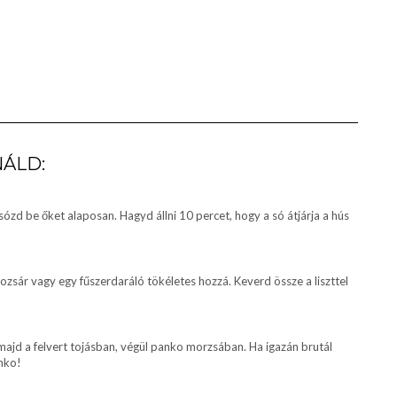
NÁLD:
sózd be őket alaposan. Hagyd állni 10 percet, hogy a só átjárja a hús
ozsár vagy egy fűszerdaráló tökéletes hozzá. Keverd össze a liszttel
majd a felvert tojásban, végül panko morzsában. Ha igazán brutál
anko!