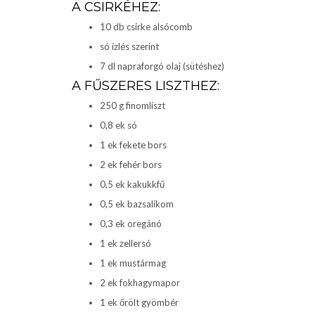
A CSIRKÉHEZ:
10 db csirke alsócomb
só ízlés szerint
7 dl napraforgó olaj (sütéshez)
A FŰSZERES LISZTHEZ:
250 g finomliszt
0,8 ek só
1 ek fekete bors
2 ek fehér bors
0,5 ek kakukkfű
0,5 ek bazsalikom
0,3 ek oregánó
1 ek zellersó
1 ek mustármag
2 ek fokhagymapor
1 ek őrölt gyömbér