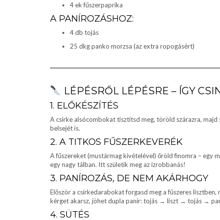
4 ek fűszerpaprika
A PANÍROZÁSHOZ:
4 db tojás
25 dkg panko morzsa (az extra ropogásért)
LÉPÉSRŐL LÉPÉSRE – ÍGY CSI
1. ELŐKÉSZÍTÉS
A csirke alsócombokat tisztítsd meg, töröld szárazra, majd 
belsejét is.
2. A TITKOS FŰSZERKEVERÉK
A fűszereket (mustármag kivételével) őröld finomra – egy m
egy nagy tálban. Itt születik meg az ízrobbanás!
3. PANÍROZÁS, DE NEM AKÁRHOGY
Először a csirkedarabokat forgasd meg a fűszeres lisztben, 
kérget akarsz, jöhet dupla panír: tojás → liszt → tojás → p
4. SÜTÉS