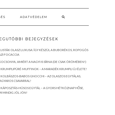
SÉS
ADATVÉDELEM
EGUTÓBBI BEJEGYZÉSEK
LUSTÁK OLASZ LUXUSA: ÍGY KÉSZÜL A BUBORÉKOS, ROPOGÓS
ZI FOCACCIA
KOCSONYA, AMIÉRT A NAGYI IS SÍRNA (DE CSAK ÖRÖMÉBEN!)
KRUMPLIPÜRÉ-MUFFINOK – A MARADÉK KRUMPLI ÚJ ÉLETE!
KOLBÁSZOS-BABOS GNOCCHI – AZ OLASZOS EGYTÁLAS,
AGYAROS CSAVARRAL!
KÁPOSZTÁS-HÚSOS EGYTÁL – A GYORS HÉTKÖZNAP HŐSE,
I MINDIG JÓL JÖN!