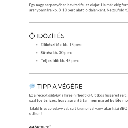
Egy nagy serpenyőben hevítsd fel az olajat. Ha már elég f
aranybarnára kb. 8-10 perc alatt, oldalanként. Ne zsúfold t
⏱ IDŐZÍTÉS
Előkészítés:
kb. 15 perc
Sütés:
kb. 30 perc
Teljes idő:
kb. 45 perc
TIPP A VÉGÉRE
Ez a recept
állítólag
a híres-hírhedt KFC titkos fűszereit rejt
szaftos és ízes, hogy garantáltan nem marad belőle mo
Tálald friss coleslaw-val, sült krumplival vagy akár házi B
otthon!
Author:
murzil