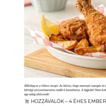
Állítólag ez a titkos recept. Az biztos, hogy mennyei ropogós é
hétvégi sorozatmaraton mellé is bevethetsz. A legjobb? Nem kell
egy adag alsócomb!
HOZZÁVALÓK – 4 ÉHES EMBE