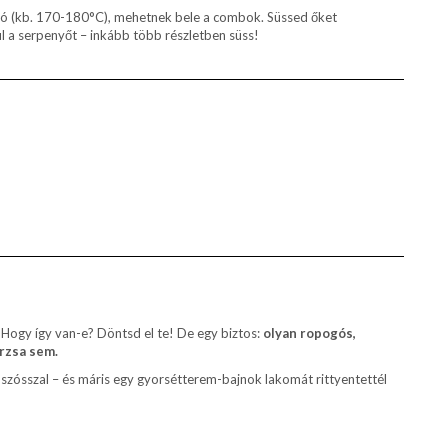
orró (kb. 170-180°C), mehetnek bele a combok. Süssed őket
úl a serpenyőt – inkább több részletben süss!
i. Hogy így van-e? Döntsd el te! De egy biztos:
olyan ropogós,
rzsa sem.
BQ szósszal – és máris egy gyorsétterem-bajnok lakomát rittyentettél