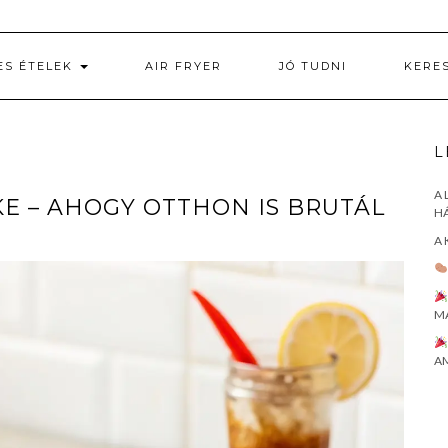
ES ÉTELEK
AIR FRYER
JÓ TUDNI
KERE
L
A 
RKE – AHOGY OTTHON IS BRUTÁL
HÁ
A 
M
AM