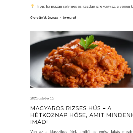
Tipp:
ha igazán selymes és gazdag ízre vágysz, a végén k
Gyors ételek
,
Levesek
-
by
murzil
2025. október 15.
MAGYAROS RIZSES HÚS – A
HÉTKÖZNAP HŐSE, AMIT MINDEN
IMÁD!
Van az a klasszikus étel, amitől az egész lakás megte