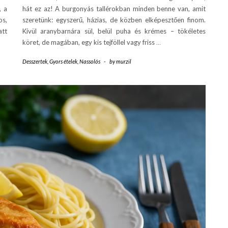
, a
hát ez az! A burgonyás tallérokban minden benne van, amit
os,
szeretünk: egyszerű, házias, de közben elképesztően finom.
tt
Kívül aranybarnára sül, belül puha és krémes – tökéletes
köret, de magában, egy kis tejföllel vagy friss
…
Desszertek
,
Gyors ételek
,
Nassolós
-
by
murzil