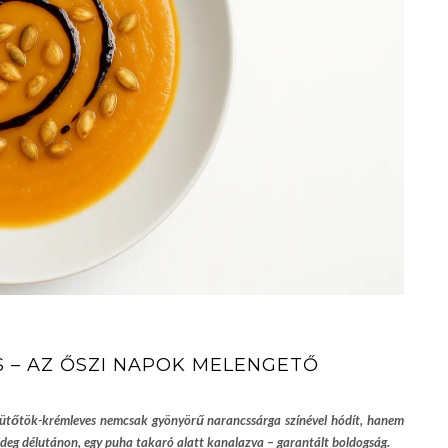
 – AZ ŐSZI NAPOK MELENGETŐ
 A sütőtök-krémleves nemcsak gyönyörű narancssárga színével hódít, hanem
 hideg délutánon, egy puha takaró alatt kanalazva – garantált boldogság.