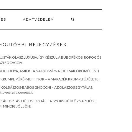
SÉS
ADATVÉDELEM
EGUTÓBBI BEJEGYZÉSEK
LUSTÁK OLASZ LUXUSA: ÍGY KÉSZÜL A BUBORÉKOS, ROPOGÓS
ZI FOCACCIA
KOCSONYA, AMIÉRT A NAGYI IS SÍRNA (DE CSAK ÖRÖMÉBEN!)
KRUMPLIPÜRÉ-MUFFINOK – A MARADÉK KRUMPLI ÚJ ÉLETE!
KOLBÁSZOS-BABOS GNOCCHI – AZ OLASZOS EGYTÁLAS,
AGYAROS CSAVARRAL!
KÁPOSZTÁS-HÚSOS EGYTÁL – A GYORS HÉTKÖZNAP HŐSE,
I MINDIG JÓL JÖN!