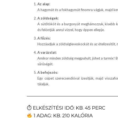
Az alap:
A hagymát és a fokhagymát finomra vágjuk, majd kevé
A zöldségek:
A sütőtököt és a burgonyát meghámozzuk, kisebb ko
és felöntjük annyi vízzel, hogy éppen ellepje.
A főzés:
Hozzáadjuk a zöldségleveskockát és az ételízesítőt, 
A varázslat:
Amikor minden zöldség megpuhult, jöhet a turmix! Botm
sűrűségét.
A befejezés:
Egy csipet szerecsendióval ízesítjük, majd visszaf
tálaljuk.
⏱ ELKÉSZÍTÉSI IDŐ: KB. 45 PERC
1 ADAG: KB. 210 KALÓRIA