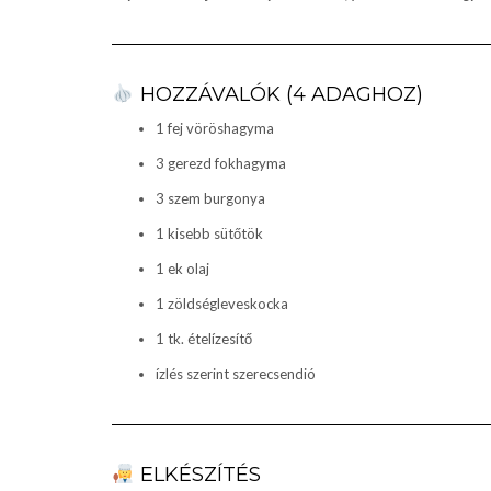
HOZZÁVALÓK (4 ADAGHOZ)
1 fej vöröshagyma
3 gerezd fokhagyma
3 szem burgonya
1 kisebb sütőtök
1 ek olaj
1 zöldségleveskocka
1 tk. ételízesítő
ízlés szerint szerecsendió
ELKÉSZÍTÉS