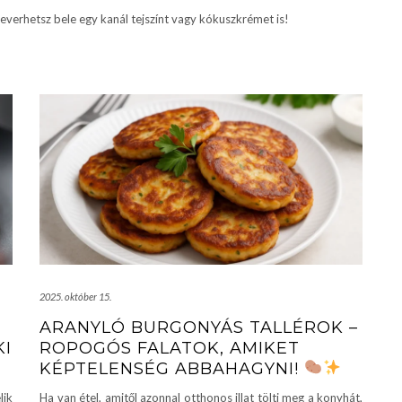
everhetsz bele egy kanál tejszínt vagy kókuszkrémet is!
2025. október 15.
ARANYLÓ BURGONYÁS TALLÉROK –
KI
ROPOGÓS FALATOK, AMIKET
KÉPTELENSÉG ABBAHAGYNI!
lik
Ha van étel, amitől azonnal otthonos illat tölti meg a konyhát,