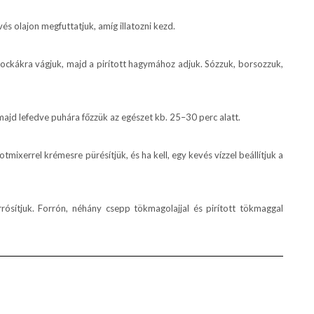
s olajon megfuttatjuk, amíg illatozni kezd.
ckákra vágjuk, majd a pirított hagymához adjuk. Sózzuk, borsozzuk,
majd lefedve puhára főzzük az egészet kb. 25–30 perc alatt.
ixerrel krémesre pürésítjük, és ha kell, egy kevés vízzel beállítjuk a
orrósítjuk. Forrón, néhány csepp tökmagolajjal és pirított tökmaggal