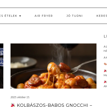
ES ÉTELEK
AIR FRYER
JÓ TUDNI
KERE
L
A 
HÁ
A 
M
AM
2025. október 15.
KOLBÁSZOS-BABOS GNOCCHI –