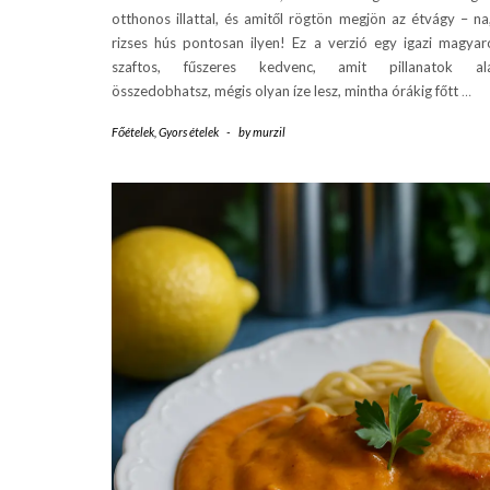
otthonos illattal, és amitől rögtön megjön az étvágy – na
rizses hús pontosan ilyen! Ez a verzió egy igazi magyar
szaftos, fűszeres kedvenc, amit pillanatok ala
összedobhatsz, mégis olyan íze lesz, mintha órákig főtt
…
Főételek
,
Gyors ételek
-
by
murzil