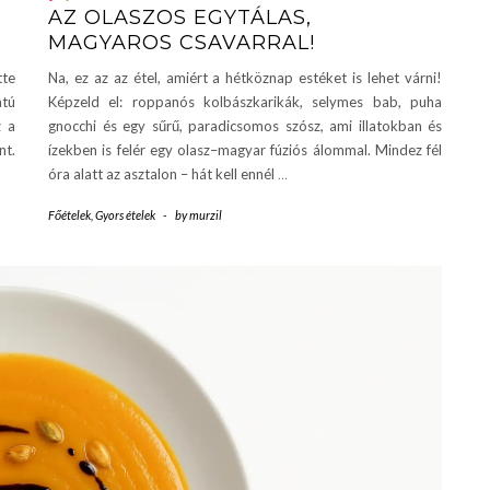
AZ OLASZOS EGYTÁLAS,
MAGYAROS CSAVARRAL!
tte
Na, ez az az étel, amiért a hétköznap estéket is lehet várni!
atú
Képzeld el: roppanós kolbászkarikák, selymes bab, puha
z a
gnocchi és egy sűrű, paradicsomos szósz, ami illatokban és
nt.
ízekben is felér egy olasz–magyar fúziós álommal. Mindez fél
óra alatt az asztalon – hát kell ennél
…
Főételek
,
Gyors ételek
-
by
murzil