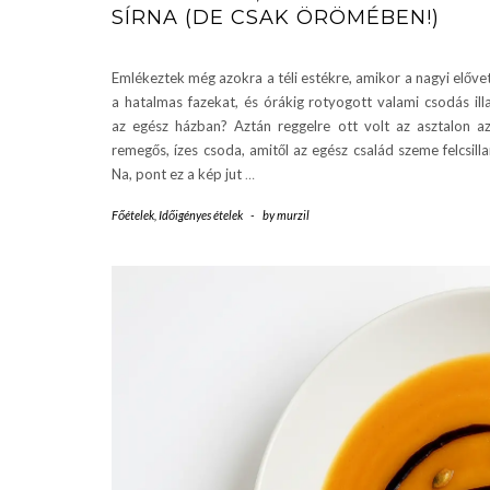
SÍRNA (DE CSAK ÖRÖMÉBEN!)
Emlékeztek még azokra a téli estékre, amikor a nagyi előve
a hatalmas fazekat, és órákig rotyogott valami csodás ill
az egész házban? Aztán reggelre ott volt az asztalon a
remegős, ízes csoda, amitől az egész család szeme felcsilla
Na, pont ez a kép jut
…
Főételek
,
Időigényes ételek
-
by
murzil