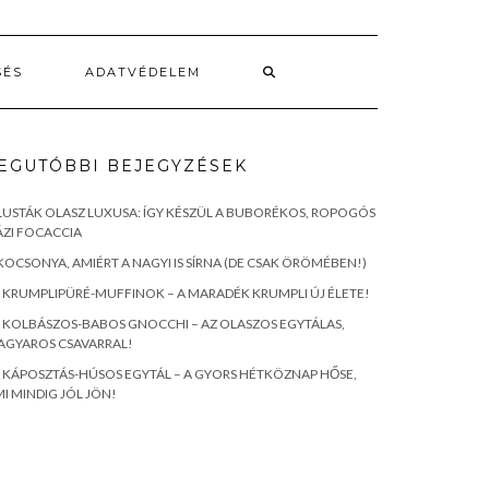
SÉS
ADATVÉDELEM
EGUTÓBBI BEJEGYZÉSEK
LUSTÁK OLASZ LUXUSA: ÍGY KÉSZÜL A BUBORÉKOS, ROPOGÓS
ZI FOCACCIA
KOCSONYA, AMIÉRT A NAGYI IS SÍRNA (DE CSAK ÖRÖMÉBEN!)
KRUMPLIPÜRÉ-MUFFINOK – A MARADÉK KRUMPLI ÚJ ÉLETE!
KOLBÁSZOS-BABOS GNOCCHI – AZ OLASZOS EGYTÁLAS,
AGYAROS CSAVARRAL!
KÁPOSZTÁS-HÚSOS EGYTÁL – A GYORS HÉTKÖZNAP HŐSE,
I MINDIG JÓL JÖN!