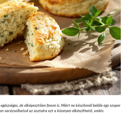
gészséges, de elképesztően finom is. Miért ne készítenél belőle egy szuper
n varázsolhatod az asztalra ezt a könnyen elkészíthető, omlós