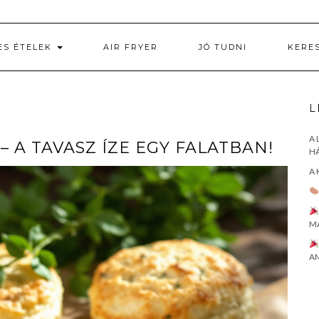
ES ÉTELEK
AIR FRYER
JÓ TUDNI
KERE
L
A 
A TAVASZ ÍZE EGY FALATBAN!
HÁ
A 
M
AM