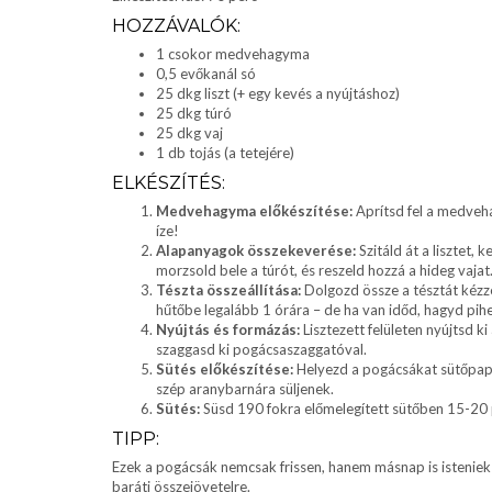
HOZZÁVALÓK:
1 csokor medvehagyma
0,5 evőkanál só
25 dkg liszt (+ egy kevés a nyújtáshoz)
25 dkg túró
25 dkg vaj
1 db tojás (a tetejére)
ELKÉSZÍTÉS:
Medvehagyma előkészítése:
Aprítsd fel a medveh
íze!
Alapanyagok összekeverése:
Szitáld át a lisztet
morzsold bele a túrót, és reszeld hozzá a hideg vajat
Tészta összeállítása:
Dolgozd össze a tésztát kézz
hűtőbe legalább 1 órára – de ha van időd, hagyd pihe
Nyújtás és formázás:
Lisztezett felületen nyújtsd ki
szaggasd ki pogácsaszaggatóval.
Sütés előkészítése:
Helyezd a pogácsákat sütőpapírr
szép aranybarnára süljenek.
Sütés:
Süsd 190 fokra előmelegített sütőben 15-20 p
TIPP:
Ezek a pogácsák nemcsak frissen, hanem másnap is isteniek 
baráti összejövetelre.