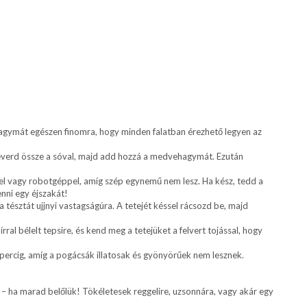
agymát egészen finomra, hogy minden falatban érezhető legyen az
, keverd össze a sóval, majd add hozzá a medvehagymát. Ezután
.
el vagy robotgéppel, amíg szép egynemű nem lesz. Ha kész, tedd a
nni egy éjszakát!
 a tésztát ujjnyi vastagságúra. A tetejét késsel rácsozd be, majd
al bélelt tepsire, és kend meg a tetejüket a felvert tojással, hogy
ercig, amíg a pogácsák illatosak és gyönyörűek nem lesznek.
– ha marad belőlük! Tökéletesek reggelire, uzsonnára, vagy akár egy