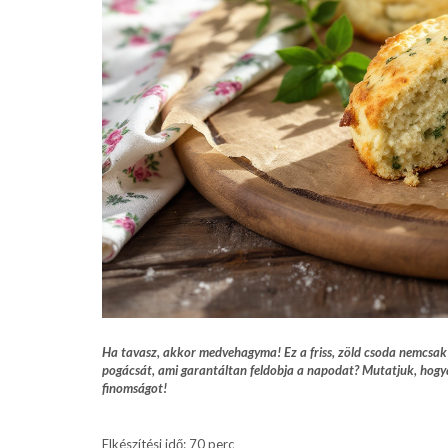
Ha tavasz, akkor medvehagyma! Ez a friss, zöld csoda nemcsak e
pogácsát, ami garantáltan feldobja a napodat? Mutatjuk, hogya
finomságot!
Elkészítési idő: 70 perc