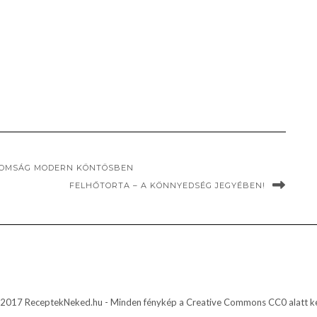
INOMSÁG MODERN KÖNTÖSBEN
FELHŐTORTA – A KÖNNYEDSÉG JEGYÉBEN!
2017 ReceptekNeked.hu - Minden fénykép a Creative Commons CC0 alatt ke