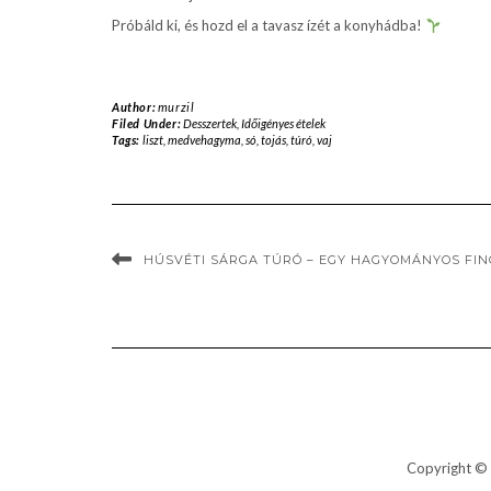
Próbáld ki, és hozd el a tavasz ízét a konyhádba!
Author:
murzil
Filed Under:
Desszertek
,
Időigényes ételek
Tags:
liszt
,
medvehagyma
,
só
,
tojás
,
túró
,
vaj
HÚSVÉTI SÁRGA TÚRÓ – EGY HAGYOMÁNYOS F
Copyright © 