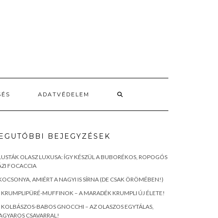
SÉS
ADATVÉDELEM
EGUTÓBBI BEJEGYZÉSEK
LUSTÁK OLASZ LUXUSA: ÍGY KÉSZÜL A BUBORÉKOS, ROPOGÓS
ZI FOCACCIA
KOCSONYA, AMIÉRT A NAGYI IS SÍRNA (DE CSAK ÖRÖMÉBEN!)
KRUMPLIPÜRÉ-MUFFINOK – A MARADÉK KRUMPLI ÚJ ÉLETE!
KOLBÁSZOS-BABOS GNOCCHI – AZ OLASZOS EGYTÁLAS,
AGYAROS CSAVARRAL!