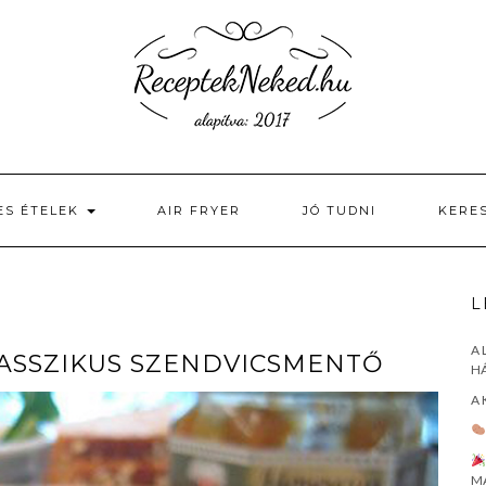
ES ÉTELEK
AIR FRYER
JÓ TUDNI
KERE
L
A 
LASSZIKUS SZENDVICSMENTŐ
HÁ
A 
M