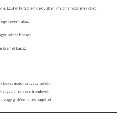
yre. Ezután hűtsd le hideg vízben, majd hámozd meg őket.
 egy keverőtálba.
nget, sót és borsot.
n krémet kapsz.
y kevés majonézt vagy tejfölt.
t vagy pár csepp citromlevet.
et vagy gluténmentes bagettet.