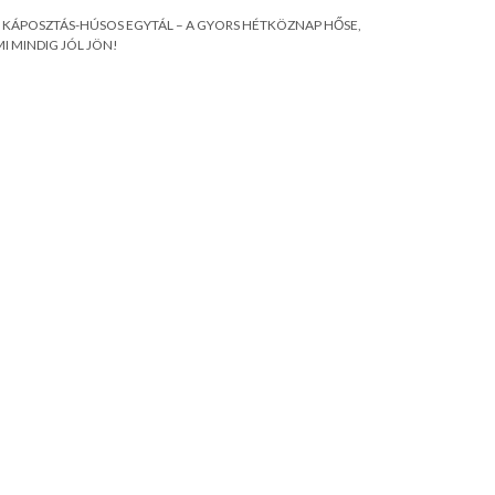
KÁPOSZTÁS-HÚSOS EGYTÁL – A GYORS HÉTKÖZNAP HŐSE,
I MINDIG JÓL JÖN!