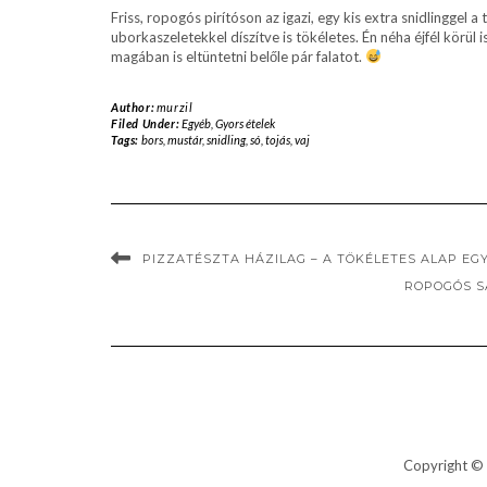
Friss, ropogós pirítóson az igazi, egy kis extra snidlinggel
uborkaszeletekkel díszítve is tökéletes. Én néha éjfél körül
magában is eltüntetni belőle pár falatot.
Author:
murzil
Filed Under:
Egyéb
,
Gyors ételek
Tags:
bors
,
mustár
,
snidling
,
só
,
tojás
,
vaj
PIZZATÉSZTA HÁZILAG – A TÖKÉLETES ALAP EG
ROPOGÓS S
Copyright © 