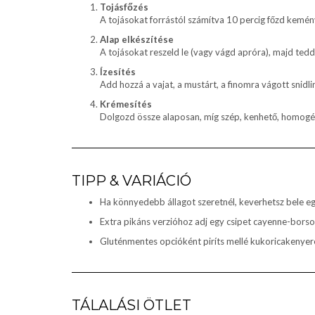
Tojásfőzés
A tojásokat forrástól számítva 10 percig főzd kemén
Alap elkészítése
A tojásokat reszeld le (vagy vágd apróra), majd tedd
Ízesítés
Add hozzá a vajat, a mustárt, a finomra vágott snidli
Krémesítés
Dolgozd össze alaposan, míg szép, kenhető, homogé
TIPP & VARIÁCIÓ
Ha könnyedebb állagot szeretnél, keverhetsz bele eg
Extra pikáns verzióhoz adj egy csipet cayenne-borso
Gluténmentes opcióként piríts mellé kukoricakenyer
TÁLALÁSI ÖTLET