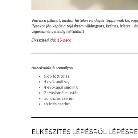
Van az a pillanat, amikor hirtelen vendégek toppannak be, vag
Ilyenkor jön képbe a tojáskrém: villámgyors, krémes, ízletes –
végeredmény mindig telitalálat!
Elkészítési idő:
15 perc
Hozzávalók 6 személyre:
6 db főtt tojás
4 evőkanál vaj
4 evőkanál snidling
2 teáskanál mustár
bors ízlés szerint
só ízlés szerint
ELKÉSZÍTÉS LÉPÉSRŐL LÉPÉSRE