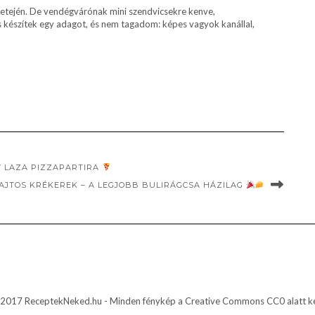
 a tetején. De vendégvárónak mini szendvicsekre kenve,
 is készítek egy adagot, és nem tagadom: képes vagyok kanállal,
Y LAZA PIZZAPARTIRA
AJTOS KRÉKEREK – A LEGJOBB BULIRÁGCSA HÁZILAG
2017 ReceptekNeked.hu - Minden fénykép a Creative Commons CC0 alatt ke