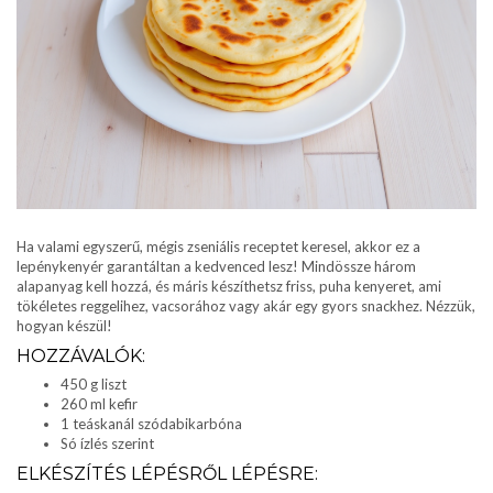
Ha valami egyszerű, mégis zseniális receptet keresel, akkor ez a
lepénykenyér garantáltan a kedvenced lesz! Mindössze három
alapanyag kell hozzá, és máris készíthetsz friss, puha kenyeret, ami
tökéletes reggelihez, vacsorához vagy akár egy gyors snackhez. Nézzük,
hogyan készül!
HOZZÁVALÓK:
450 g liszt
260 ml kefir
1 teáskanál szódabikarbóna
Só ízlés szerint
ELKÉSZÍTÉS LÉPÉSRŐL LÉPÉSRE: