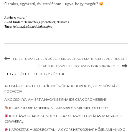
Fiatalos, egyszerű, és isteni finom – ugye, hogy megéri?
Author:
murzil
Filed Under:
Desszertek
,
Gyors ételek
,
Nassolós
Tags:
kefir
,
liszt
,
só
,
szódabikarbóna
FRISS, TAVASZI LENDÜLET: MEDVEHAGYMA-KRÉMLEVES RECEPT
ÚJABB KLASSZIKUS: TOJÁSOS BORSÓPÖRKÖLT
LEGUTÓBBI BEJEGYZÉSEK
A LUSTÁK OLASZ LUXUSA: ÍGY KÉSZÜL A BUBORÉKOS, ROPOGÓS HÁZI
FOCACCIA
A KOCSONYA, AMIÉRT A NAGYI IS SÍRNA (DE CSAK ÖRÖMÉBEN!)
KRUMPLIPÜRÉ-MUFFINOK – A MARADÉK KRUMPLI ÚJ ÉLETE!
KOLBÁSZOS-BABOS GNOCCHI – AZ OLASZOS EGYTÁLAS, MAGYAROS
CSAVARRAL!
KÁPOSZTÁS-HÚSOS EGYTÁL – A GYORS HÉTKÖZNAP HŐSE, AMI MINDIG