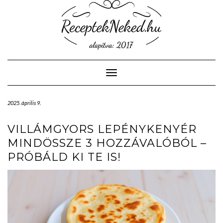
Skip
to
content
Toggle Navigation
2025. április 9.
VILLÁMGYORS LEPÉNYKENYÉR
MINDÖSSZE 3 HOZZÁVALÓBÓL –
PRÓBÁLD KI TE IS!