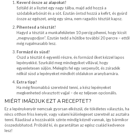
Keverd össze az alapokat!
Szitáld át a lisztet egy nagy tálba, majd add hozzá a
szódabikarbónát és a sót. Ezután öntsd hozzá a kefirt, és gyúrd
össze az egészet, amíg egy sima, nem ragadós tésztát kapsz.
Pihentesd a tésztát!
Hagyd a tésztát a munkafelületen 10 percig pihenni, hogy kicsit
„megnyugodjon”. Ezután tedd a hűtőbe további 20 percre – ettől
még rugalmasabb lesz.
Formázd és süsd!
Oszd a tésztát 6 egyenlő részre, és formázd őket kézzel lapos
lepényekké. Szurkáld meg mindegyiket villával, hogy
egyenletesen süljön. Melegíts fel egy serpenyőt, és zsiradék
nélkül süsd a lepényeket mindkét oldalukon aranybarnára.
Extra tipp!
Ha még finomabbá szeretnéd tenni, a kész lepényeket
megkenheted olvasztott vajjal – de ez teljesen opcionális.
MIÉRT IMÁDJUK EZT A RECEPTET?
Ez a lepénykenyér nemcsak gyorsan elkészül, de tökéletes választás, ha
nincs otthon friss kenyér, vagy valami különlegeset szeretnél az asztalra
tenni. Ráadásul a hozzávalók szinte mindig kéznél vannak, így bármikor
összedobhatod. Próbáld ki, és garantáltan az egész család kedvence
lesz!