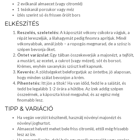
2 evőkanál almaecet (vagy citromlé)
1 teáskanál porcukor vagy méz
ízlés szerint só és frissen őrölt bors
ELKÉSZÍTÉS
Reszelés, szeletelés:
A káposztát vékony csíkokra vágjuk, a
répát lereszeljük, a lilahagymát pedig finomra aprítjuk. Minél
vékonyabbak, annál jobb – a ropogás megmarad, de a szósz is
szépen bevonja őket.
Öntet varázslat:
Egy tálban összekeverjük a majonézt, a tejfölt,
a mustárt, az ecetet, a cukrot (vagy mézet), sót és borsot.
Krémes, enyhén savanykás szószt kell kapnunk.
Keverés:
A zöldségeket beleforgatjuk az öntetbe, jó alaposan,
hogy minden szálat bevonjon a krém.
Pihentetés:
Itt jön a titok! Ha van időd, fedd le a salátát, és
tedd be legalább 1-2 órára a hűtőbe. Az ízek addig szépen
összeérnek, a káposzta kissé megpuhul, és az egész még
finomabb lesz.
TIPP & VARIÁCIÓ
Ha vegán verziót készítenél, használj növényi majonézt és
növényi joghurtot.
Almaecet helyett mehet bele friss citromlé, ettől még frissebb
lesz az íze.
Ha csavarnál rajta, dobj bele egy marék mazsolát vagy apróra