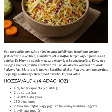
Van egy saláta, ami szinte minden amerikai filmben felbukkan, amikor
grillparti van a kertben, és mellette ott a szaftos burger vagy a füstös BBQ
oldalas. Ez bizony a coleslaw, azaz a majonézes káposztasaláta! Egyszerre
ropogós, krémes, frissítő és telített ízű – nálam az első kóstolás óta örök
kedvenc lett. Mutatom is, hogyan készítheted el otthon gyorsan, egyszerűen,
mégis úgy, mintha egy street food truckból kaptad volna.
HOZZÁVALÓK (4 ADAGHOZ)
½ fej fehérkáposzta (kb. 400 g)
2 db sárgarépa
1 kisebb lilahagyma
150 g majonéz
2 evőkanál tejföl (vagy joghurt, ha könnyedebbre vágysz)
1 evőkanál mustár