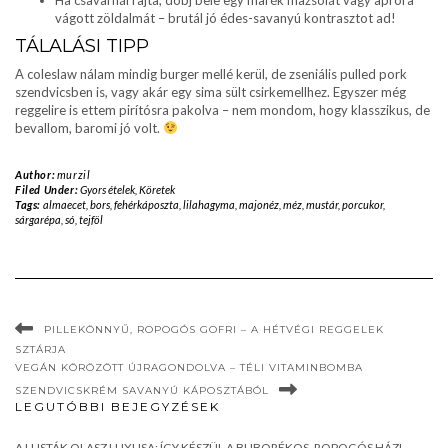
vágott zöldalmát – brutál jó édes-savanyú kontrasztot ad!
TÁLALÁSI TIPP
A coleslaw nálam mindig burger mellé kerül, de zseniális pulled pork
szendvicsben is, vagy akár egy sima sült csirkemellhez. Egyszer még
reggelire is ettem pirítósra pakolva – nem mondom, hogy klasszikus, de
bevallom, baromi jó volt.
Author:
murzil
Filed Under:
Gyors ételek
,
Köretek
Tags:
almaecet
,
bors
,
fehérkáposzta
,
lilahagyma
,
majonéz
,
méz
,
mustár
,
porcukor
,
sárgarépa
,
só
,
tejföl
PILLEKÖNNYŰ, ROPOGÓS GOFRI – A HÉTVÉGI REGGELEK
SZTÁRJA
VEGÁN KÖRÖZÖTT ÚJRAGONDOLVA – TÉLI VITAMINBOMBA
SZENDVICSKRÉM SAVANYÚ KÁPOSZTÁBÓL
LEGUTÓBBI BEJEGYZÉSEK
A LUSTÁK OLASZ LUXUSA: ÍGY KÉSZÜL A BUBORÉKOS, ROPOGÓS HÁZI